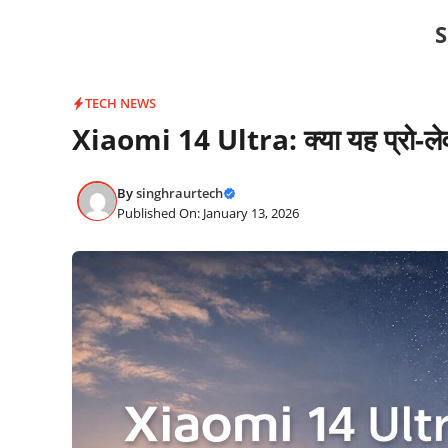
Skip
S
to
content
TECH NEWS
Xiaomi 14 Ultra: क्या यह प्रो-लेवल 
By
singhraurtech
Published On: January 13, 2026