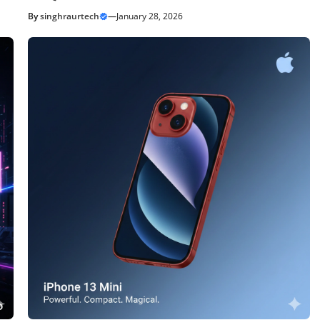
By
singhraurtech
—
January 28, 2026