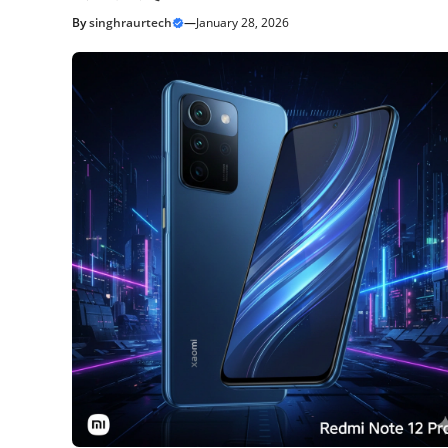
By
singhraurtech
—
January 28, 2026