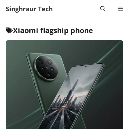
Skip
Singhraur Tech
M
to
content
Xiaomi flagship phone