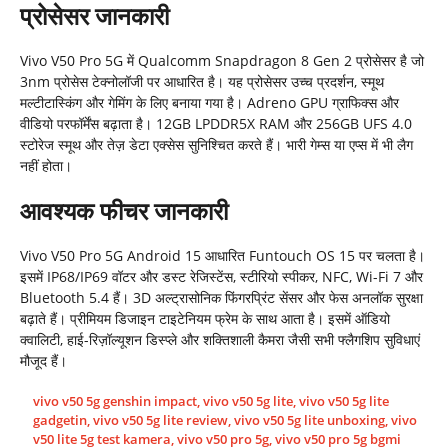
प्रोसेसर जानकारी
Vivo V50 Pro 5G में Qualcomm Snapdragon 8 Gen 2 प्रोसेसर है जो
3nm प्रोसेस टेक्नोलॉजी पर आधारित है। यह प्रोसेसर उच्च प्रदर्शन, स्मूथ
मल्टीटास्किंग और गेमिंग के लिए बनाया गया है। Adreno GPU ग्राफिक्स और
वीडियो परफॉर्मेंस बढ़ाता है। 12GB LPDDR5X RAM और 256GB UFS 4.0
स्टोरेज स्मूथ और तेज़ डेटा एक्सेस सुनिश्चित करते हैं। भारी गेम्स या एप्स में भी लैग
नहीं होता।
आवश्यक फीचर जानकारी
Vivo V50 Pro 5G Android 15 आधारित Funtouch OS 15 पर चलता है।
इसमें IP68/IP69 वॉटर और डस्ट रेजिस्टेंस, स्टीरियो स्पीकर, NFC, Wi-Fi 7 और
Bluetooth 5.4 हैं। 3D अल्ट्रासोनिक फिंगरप्रिंट सेंसर और फेस अनलॉक सुरक्षा
बढ़ाते हैं। प्रीमियम डिजाइन टाइटेनियम फ्रेम के साथ आता है। इसमें ऑडियो
क्वालिटी, हाई-रिज़ॉल्यूशन डिस्प्ले और शक्तिशाली कैमरा जैसी सभी फ्लैगशिप सुविधाएं
मौजूद हैं।
vivo v50 5g genshin impact
,
vivo v50 5g lite
,
vivo v50 5g lite
gadgetin
,
vivo v50 5g lite review
,
vivo v50 5g lite unboxing
,
vivo
v50 lite 5g test kamera
,
vivo v50 pro 5g
,
vivo v50 pro 5g bgmi