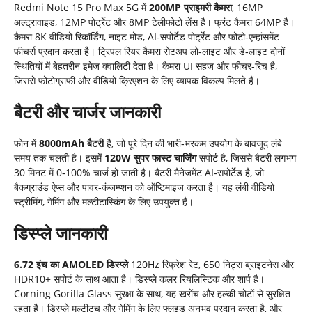
Redmi Note 15 Pro Max 5G में
200MP प्राइमरी कैमरा
, 16MP
अल्ट्रावाइड, 12MP पोर्ट्रेट और 8MP टेलीफोटो लेंस है। फ्रंट कैमरा 64MP है।
कैमरा 8K वीडियो रिकॉर्डिंग, नाइट मोड, AI‑सपोर्टेड पोर्ट्रेट और फोटो‑एन्हांसमेंट
फीचर्स प्रदान करता है। ट्रिपल रियर कैमरा सेटअप लो‑लाइट और डे‑लाइट दोनों
स्थितियों में बेहतरीन इमेज क्वालिटी देता है। कैमरा UI सहज और फीचर‑रिच है,
जिससे फोटोग्राफी और वीडियो क्रिएशन के लिए व्यापक विकल्प मिलते हैं।
बैटरी और चार्जर जानकारी
फोन में
8000mAh बैटरी
है, जो पूरे दिन की भारी‑भरकम उपयोग के बावजूद लंबे
समय तक चलती है। इसमें
120W सुपर फास्ट चार्जिंग
सपोर्ट है, जिससे बैटरी लगभग
30 मिनट में 0‑100% चार्ज हो जाती है। बैटरी मैनेजमेंट AI‑सपोर्टेड है, जो
बैकग्राउंड ऐप्स और पावर‑कंजम्प्शन को ऑप्टिमाइज करता है। यह लंबी वीडियो
स्ट्रीमिंग, गेमिंग और मल्टीटास्किंग के लिए उपयुक्त है।
डिस्प्ले जानकारी
6.72 इंच का AMOLED डिस्प्ले
120Hz रिफ्रेश रेट, 650 निट्स ब्राइटनेस और
HDR10+ सपोर्ट के साथ आता है। डिस्प्ले कलर रियलिस्टिक और शार्प है।
Corning Gorilla Glass सुरक्षा के साथ, यह खरोंच और हल्की चोटों से सुरक्षित
रहता है। डिस्प्ले मल्टीटच और गेमिंग के लिए फ्लूइड अनुभव प्रदान करता है, और