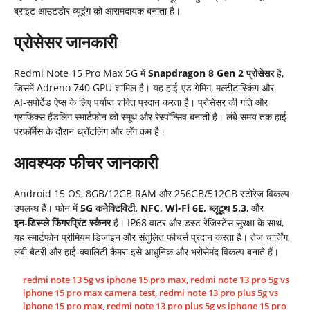
ब्राइट आउटडोर व्यूइंग को आरामदायक बनाता है।
प्रोसेसर जानकारी
Redmi Note 15 Pro Max 5G में
Snapdragon 8 Gen 2 प्रोसेसर
है,
जिसमें Adreno 740 GPU शामिल है। यह हाई‑एंड गेमिंग, मल्टीटास्किंग और
AI‑सपोर्टेड ऐप्स के लिए पर्याप्त शक्ति प्रदान करता है। प्रोसेसर की गति और
ग्राफिक्स हैंडलिंग स्मार्टफोन को स्मूथ और रेस्पॉन्सिव बनाती है। लंबे समय तक हाई
परफॉर्मेंस के दौरान थ्रॉटलिंग और लॅग कम है।
आवश्यक फीचर जानकारी
Android 15 OS, 8GB/12GB RAM और 256GB/512GB स्टोरेज विकल्प
उपलब्ध हैं। फोन में
5G कनेक्टिविटी, NFC, Wi-Fi 6E, ब्लूटूथ 5.3
, और
इन‑डिस्प्ले फिंगरप्रिंट स्कैनर
हैं। IP68 वाटर और डस्ट रेजिस्टेंस सुरक्षा के साथ,
यह स्मार्टफोन प्रीमियम डिज़ाइन और संतुलित फीचर्स प्रदान करता है। तेज़ चार्जिंग,
लंबी बैटरी और हाई‑क्वालिटी कैमरा इसे आधुनिक और भरोसेमंद विकल्प बनाते हैं।
redmi note 13 5g vs iphone 15 pro max
,
redmi note 13 pro 5g vs
iphone 15 pro max camera test
,
redmi note 13 pro plus 5g vs
iphone 15 pro max
,
redmi note 13 pro plus 5g vs iphone 15 pro