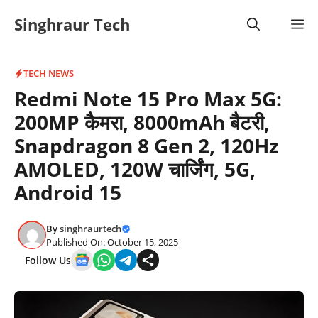
Skip
Singhraur Tech
M
to
content
TECH NEWS
Redmi Note 15 Pro Max 5G:
200MP कैमरा, 8000mAh बैटरी,
Snapdragon 8 Gen 2, 120Hz
AMOLED, 120W चार्जिंग, 5G,
Android 15
By
singhraurtech
Published On: October 15, 2025
Follow Us