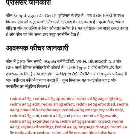
प्रोसेसर जानकारी
फोन Snapdragon 4s Gen 2 प्रोसेसर से लैस है। यह 4 GB RAM के साथ
मिलकर ऐप्स को स्मूद चलाने और मल्टीटास्किंग में मदद करता है। हल्के गेम्स, सोशल
मीडिया और ब्राउज़िंग के लिए प्रोसेसर पर्याप्त है। यह प्रोसेसर कम पावर खपत करता
है और फोन को लंबे समय तक स्मूद परफॉर्मेंस देता है।
आवश्यक फीचर जानकारी
फोन में डुअल-सिम सपोर्ट, 4G/5G कनेक्टिविटी, Wi-Fi, Bluetooth 5.3 और
GPS जैसी बेसिक कनेक्टिविटी फीचर्स हैं। USB Type-C पोर्ट चार्जिंग और डेटा
ट्रांसफर के लिए है। Android 14 HyperOS ऑपरेटिंग सिस्टम यूजर फ्रेंडली है
और नवीनतम फीचर्स प्रदान करता है। कुल मिलाकर यह स्मार्टफोन बजट और
परफॉर्मेंस का संतुलित विकल्प है।
redmi a4 5g
,
redmi a4 5g apps hide
,
redmi a4 5g edge lighting
,
redmi a4 5g edit
,
redmi a4 5g effect
,
redmi a4 5g efootball
,
redmi
a4 5g email id kaise banaye
,
redmi a4 5g emergency calls only
,
redmi a4 5g emi
,
redmi a4 5g emi price
,
redmi a4 5g enable
,
redmi a4 5g extended ram
,
redmi a4 5g genshin impact
,
redmi
a4 5g keyboard settings
,
redmi a4 5g language change
,
redmi a4
5g malayalam review
,
redmi a4 5g me app hide kaise kare
,