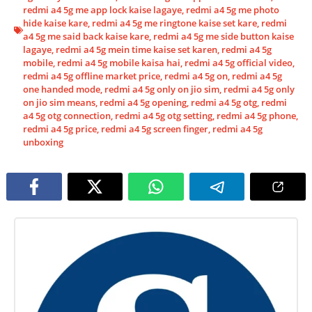
redmi a4 5g me app lock kaise lagaye
,
redmi a4 5g me photo
hide kaise kare
,
redmi a4 5g me ringtone kaise set kare
,
redmi
a4 5g me said back kaise kare
,
redmi a4 5g me side button kaise
lagaye
,
redmi a4 5g mein time kaise set karen
,
redmi a4 5g
mobile
,
redmi a4 5g mobile kaisa hai
,
redmi a4 5g official video
,
redmi a4 5g offline market price
,
redmi a4 5g on
,
redmi a4 5g
one handed mode
,
redmi a4 5g only on jio sim
,
redmi a4 5g only
on jio sim means
,
redmi a4 5g opening
,
redmi a4 5g otg
,
redmi
a4 5g otg connection
,
redmi a4 5g otg setting
,
redmi a4 5g phone
,
redmi a4 5g price
,
redmi a4 5g screen finger
,
redmi a4 5g
unboxing