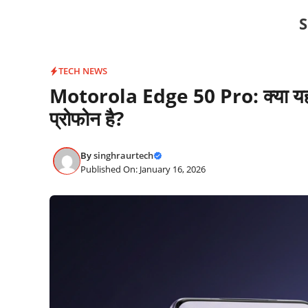
Skip
S
to
content
TECH NEWS
Motorola Edge 50 Pro: क्या यह 
प्रोफोन है?
By
singhraurtech
Published On: January 16, 2026