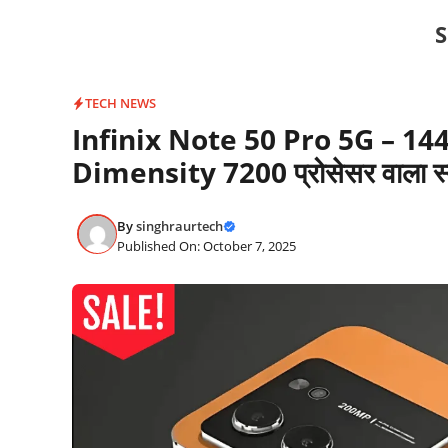
Skip
S
to
content
TECH NEWS
Infinix Note 50 Pro 5G – 144H
Dimensity 7200 प्रोसेसर वाला स्म
By
singhraurtech
Published On: October 7, 2025