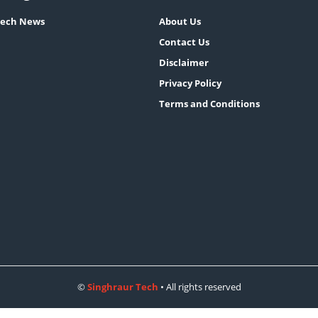
ech News
About Us
Contact Us
Disclaimer
Privacy Policy
Terms and Conditions
©
Singhraur Tech
• All rights reserved