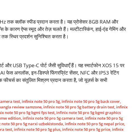
Hz तक क्लॉक स्पीड प्रदान करता है। यह प्रोसेसर 8GB RAM और
के कारण ऐप्स स्मूद और तेज़ चलते हैं। मल्टीटास्किंग, हाई-एंड गेमिंग और
मय तक स्थिर प्रदर्शन सुनिश्चित करता है।
्ट और USB Type-C पोर्ट जैसी सुविधाएँ हैं। यह स्मार्टफोन XOS 15 पर
I फेस अनलॉक, इन-डिस्प्ले फिंगरप्रिंट सेंसर, NFC और IP53 रेटिंग
िक फीचर्स का संतुलित मिश्रण प्रदान करता है, जो यूज़र्स के सभी
 camera test
,
infinix note 50 pro 5g
,
infinix note 50 pro 5g back cover
,
g bangla review samzone
,
infinix note 50 pro 5g battery drain test
,
infinix
nix note 50 pro 5g bgmi fps test
,
infinix note 50 pro 5g bgmi graphics
 bmw edition
,
infinix note 50 pro 5g camera test
,
infinix note 50 pro 5g
x note 50 pro 5g narxi uzbekistonda
,
infinix note 50 pro 5g nepal price
,
ra test
,
infinix note 50 pro 5g plus
,
infinix note 50 pro 5g price
,
infinix