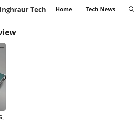
inghraur Tech
Home
Tech News
view
G,