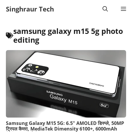
Skip
Singhraur Tech
M
to
content
samsung galaxy m15 5g photo
editing
Samsung Galaxy M15 5G: 6.5″ AMOLED डिस्प्ले, 50MP
ट्रिपल कैमरा, MediaTek Dimensity 6100+, 6000mAh