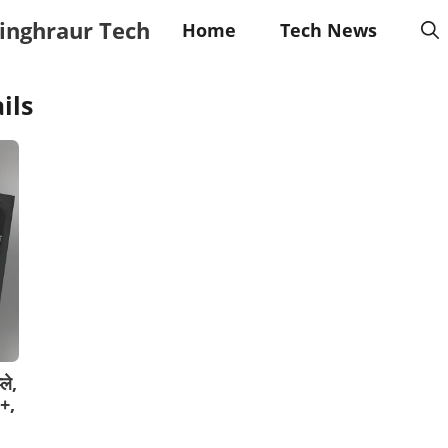
inghraur Tech
Home
Tech News
ils
े,
+,