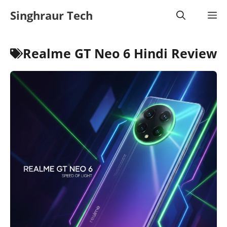
Skip
Singhraur Tech
M
to
content
Realme GT Neo 6 Hindi Review