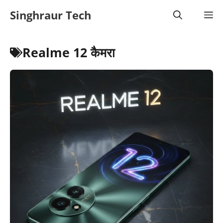
Skip
Singhraur Tech
M
to
content
Realme 12 कैमरा