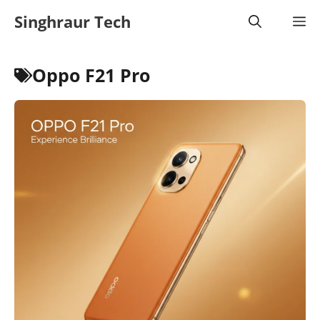
Skip
Singhraur Tech
M
to
content
Oppo F21 Pro