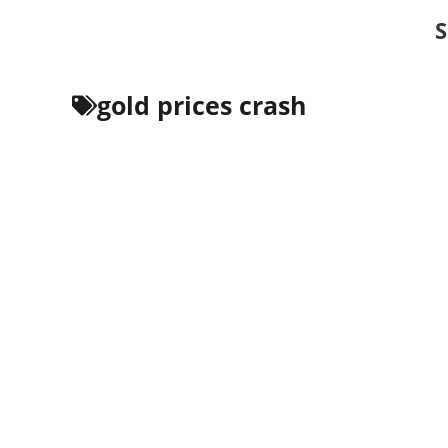
Skip
S
to
content
gold prices crash